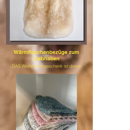
Wärmflaschenbezüge zum
Liebhaben
DAS Weihnachtsgeschenk ist dieser
traumhafte Wärmflaschenbezug mit
Kuschelfaktor. Sie ist nicht nur weich,
sondern hält das heiße Wasser in der
Wärmflasche extrem lange warm. Unser
Tipp zu Weihnachten!