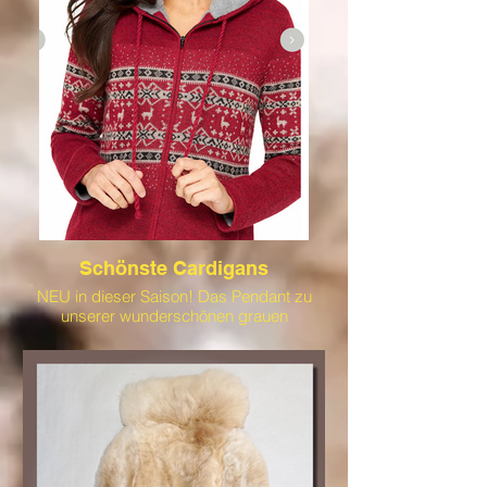
Schwarz.
Schönste Cardigans
NEU in dieser Saison! Das Pendant zu
unserer wunderschönen grauen
Strickjacke von Apukuntur in einem
traumhaften Rotmit Baumwollvlies gefüttert
und kuschelweich.