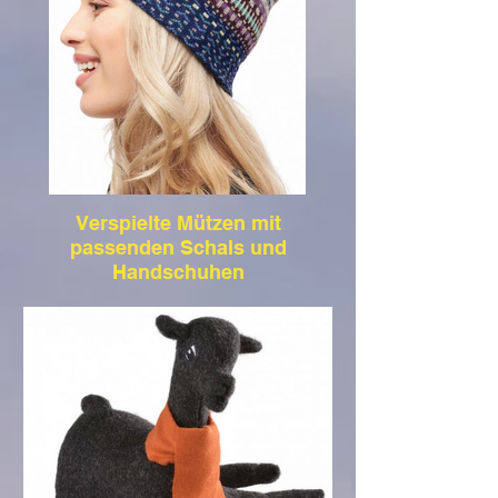
Verspielte Mützen mit
passenden Schals und
Handschuhen
Farbenfrohe Mützen, zu denen wir auch
die passenden Handschuhe und Schals
haben. Die wäre ist schön verarbeitet, mit
viel Liebe zum Detail. Natürlich darf alles
bei und im Hofladen anprobiert werden.
Viel Spaß dabei!