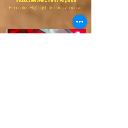
muschelweichem Alpaka
Ein echtes Highlight für jedes Zuhause.
Lustige Anhänger
Die Lustigen Schlüsselanhänger sehen
nicht nur toll aus, sie machen deinen
Schlüssel auch unübersehbar. Wir
verkaufen die Anhänger tatsächlich auch