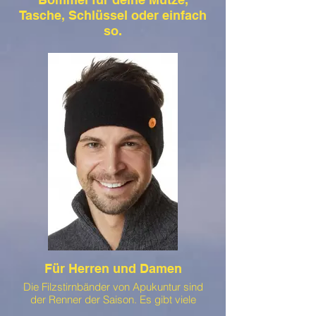
Tasche, Schlüssel oder einfach
so.
Diese schicken Premiumbommen haben
wir ursprünglich für unsere Mützen
gekauft. Sie lassen sich einfach mit
Bändern an der Mütze wechsels, so dass
man sämtliche
Kombinationsmöglichkeiten hat.
Allerdings sehen diese schicken Bommeln
auch toll an Schlüsselbunden, Taschen
usw. aus.
Für Herren und Damen
Die Filzstirnbänder von Apukuntur sind
der Renner der Saison. Es gibt viele
verschiedene Farben und sind für Frauen,