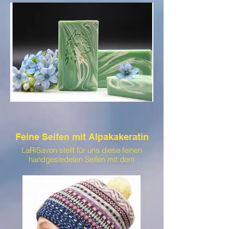
Feine Seifen mit Alpakakeratin
LaRiSavon stellt für uns diese feinen
handgesiedeten Seifen mit dem
Alpakakeratin unserer Alpakas her. Diese
Seife ist extrem hautfreundlich und zart
duftend. Wir benutzen nichts andres mehr.
Probiert es aus!
Zudem ist die Seife durch die geringe
Verpackung sehr umweltfreundlich.