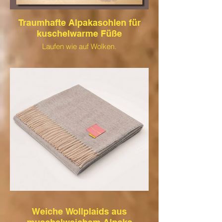
Traumhafte Alpakasohlen für
kuschelwarme Füße
Laufen wie auf Wolken.
Die Sohlen sind aus reinem Alpaka und
somit sogar für das Barfußlaufen in den
Schuhen geeignet. Alpakawolle hat
antiseptische Eigenschaften und kann
beim Tragen Beschwerden lindern.
Probiert es aus.
Weiche Wollplaids aus