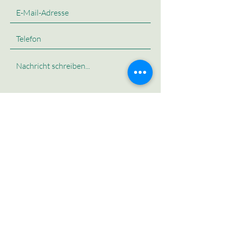
Absenden
Sunny Island Alpacas
Bianca Thielmann
Dörpstraat 21
23769 Fehmarn Staberdorf